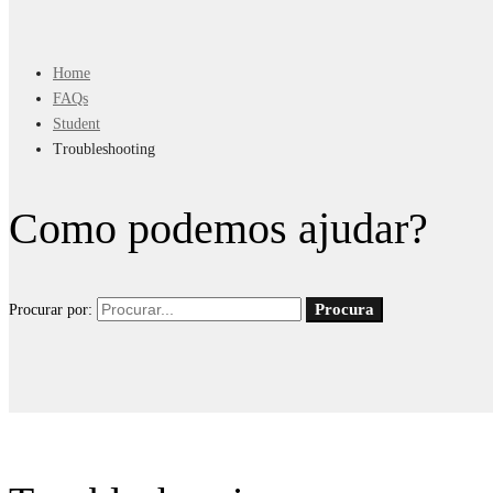
Home
FAQs
Student
Troubleshooting
Como podemos ajudar?
Procura
Procurar por: