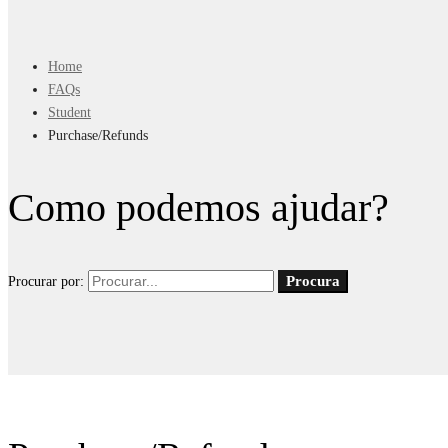
Home
FAQs
Student
Purchase/Refunds
Como podemos ajudar?
Procura
Procurar por: