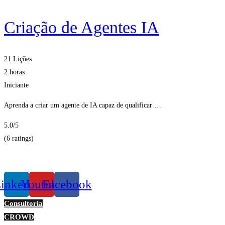
Criação de Agentes IA
21 Lições
2 horas
Iniciante
Aprenda a criar um agente de IA capaz de qualificar …
5.0
/5
(6 ratings)
Obter Inscritos
inkedin
Youtube
Facebook
Consultoria
CROWD