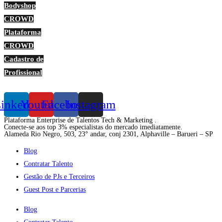
Bodyshop
CROWD
Plataforma
CROWD
Cadastro de
Profissional
inkedin
Youtube
Facebook
Instagram
Plataforma Enterprise de Talentos Tech & Marketing .
Conecte-se aos top 3% especialistas do mercado imediatamente.
Alameda Rio Negro, 503, 23° andar, conj 2301, Alphaville – Barueri – SP
Blog
Contratar Talento
Gestão de PJs e Terceiros
Guest Post e Parcerias
Blog