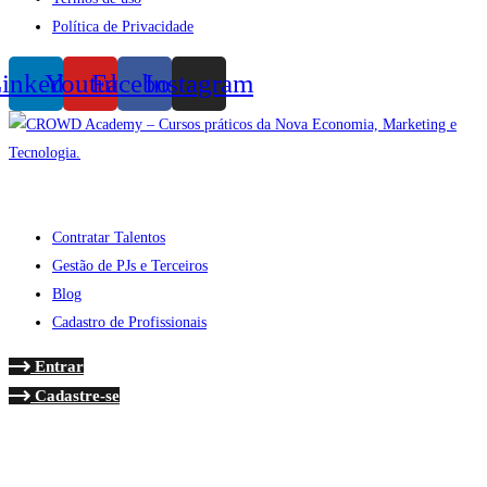
Política de Privacidade
inkedin
Youtube
Facebook
Instagram
Contratar Talentos
Gestão de PJs e Terceiros
Blog
Cadastro de Profissionais
Entrar
Cadastre-se