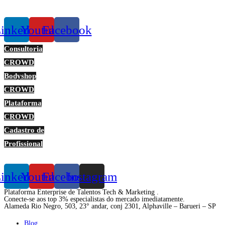
inkedin
Youtube
Facebook
Consultoria
CROWD
Bodyshop
CROWD
Plataforma
CROWD
Cadastro de
Profissional
inkedin
Youtube
Facebook
Instagram
Plataforma Enterprise de Talentos Tech & Marketing .
Conecte-se aos top 3% especialistas do mercado imediatamente.
Alameda Rio Negro, 503, 23° andar, conj 2301, Alphaville – Barueri – SP
Blog