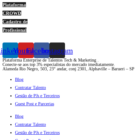
Plataforma
CROWD
Cadastro de
Profissional
inkedin
Youtube
Facebook
Instagram
Plataforma Enterprise de Talentos Tech & Marketing .
Conecte-se aos top 3% especialistas do mercado imediatamente.
Alameda Rio Negro, 503, 23° andar, conj 2301, Alphaville – Barueri – SP
Blog
Contratar Talento
Gestão de PJs e Terceiros
Guest Post e Parcerias
Blog
Contratar Talento
Gestão de PJs e Terceiros