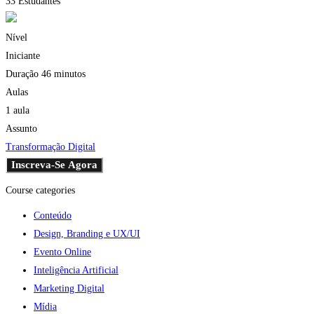
33 Estudantes
Nível
Iniciante
Duração
46 minutos
Aulas
1 aula
Assunto
Transformação Digital
Inscreva-Se Agora
Course categories
Conteúdo
Design, Branding e UX/UI
Evento Online
Inteligência Artificial
Marketing Digital
Mídia