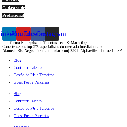
Cadastro de
Profissional
inkedin
Youtube
Facebook
Instagram
Plataforma Enterprise de Talentos Tech & Marketing .
Conecte-se aos top 3% especialistas do mercado imediatamente.
Alameda Rio Negro, 503, 23° andar, conj 2301, Alphaville – Barueri – SP
Blog
Contratar Talento
Gestão de PJs e Terceiros
Guest Post e Parcerias
Blog
Contratar Talento
Gestão de PJs e Terceiros
Guest Post e Parcerias