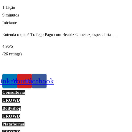
1 Lição
9 minutos
Iniciante
Entenda o que é Trafego Pago com Beatriz Gimenez, especialista …
4.96
/5
(26 ratings)
Obter Inscritos
inkedin
Youtube
Facebook
Consultoria
CROWD
Bodyshop
CROWD
Plataforma
CROWD