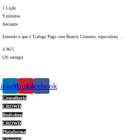
1 Lição
9 minutos
Iniciante
Entenda o que é Trafego Pago com Beatriz Gimenez, especialista …
4.96
/5
(26 ratings)
Obter Inscritos
inkedin
Youtube
Facebook
Consultoria
CROWD
Bodyshop
CROWD
Plataforma
CROWD