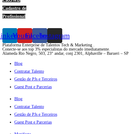
Cadastro de
Profissional
inkedin
Youtube
Facebook
Instagram
Plataforma Enterprise de Talentos Tech & Marketing .
Conecte-se aos top 3% especialistas do mercado imediatamente.
Alameda Rio Negro, 503, 23° andar, conj 2301, Alphaville – Barueri – SP
Blog
Contratar Talento
Gestão de PJs e Terceiros
Guest Post e Parcerias
Blog
Contratar Talento
Gestão de PJs e Terceiros
Guest Post e Parcerias