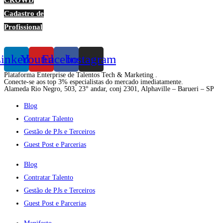
Cadastro de
Profissional
inkedin
Youtube
Facebook
Instagram
Plataforma Enterprise de Talentos Tech & Marketing .
Conecte-se aos top 3% especialistas do mercado imediatamente.
Alameda Rio Negro, 503, 23° andar, conj 2301, Alphaville – Barueri – SP
Blog
Contratar Talento
Gestão de PJs e Terceiros
Guest Post e Parcerias
Blog
Contratar Talento
Gestão de PJs e Terceiros
Guest Post e Parcerias