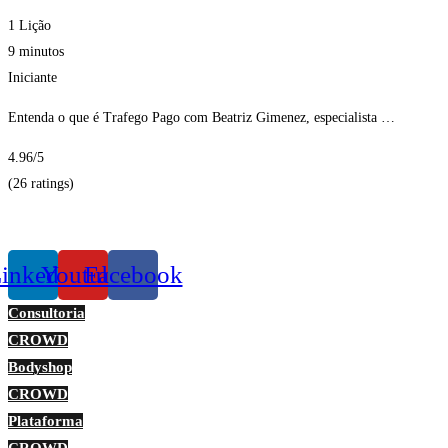
1 Lição
9 minutos
Iniciante
Entenda o que é Trafego Pago com Beatriz Gimenez, especialista …
4.96
/5
(26 ratings)
Obter Inscritos
inkedin
Youtube
Facebook
Consultoria
CROWD
Bodyshop
CROWD
Plataforma
CROWD