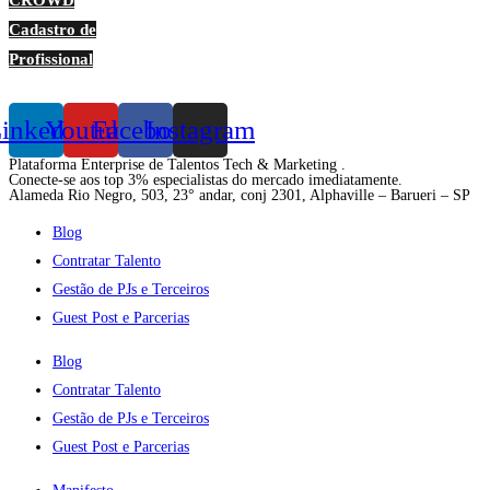
Cadastro de
Profissional
inkedin
Youtube
Facebook
Instagram
Plataforma Enterprise de Talentos Tech & Marketing .
Conecte-se aos top 3% especialistas do mercado imediatamente.
Alameda Rio Negro, 503, 23° andar, conj 2301, Alphaville – Barueri – SP
Blog
Contratar Talento
Gestão de PJs e Terceiros
Guest Post e Parcerias
Blog
Contratar Talento
Gestão de PJs e Terceiros
Guest Post e Parcerias