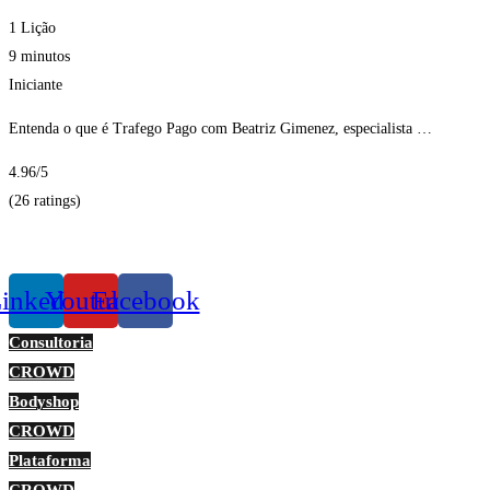
1 Lição
9 minutos
Iniciante
Entenda o que é Trafego Pago com Beatriz Gimenez, especialista …
4.96
/5
(26 ratings)
Obter Inscritos
inkedin
Youtube
Facebook
Consultoria
CROWD
Bodyshop
CROWD
Plataforma
CROWD