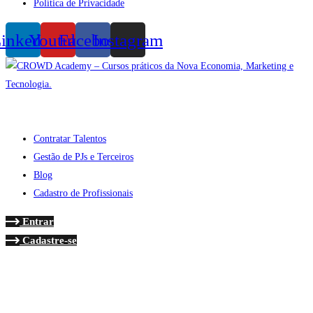
Política de Privacidade
inkedin
Youtube
Facebook
Instagram
Contratar Talentos
Gestão de PJs e Terceiros
Blog
Cadastro de Profissionais
Entrar
Cadastre-se