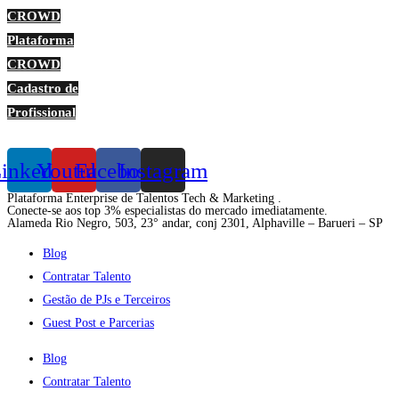
CROWD
Plataforma
CROWD
Cadastro de
Profissional
inkedin
Youtube
Facebook
Instagram
Plataforma Enterprise de Talentos Tech & Marketing .
Conecte-se aos top 3% especialistas do mercado imediatamente.
Alameda Rio Negro, 503, 23° andar, conj 2301, Alphaville – Barueri – SP
Blog
Contratar Talento
Gestão de PJs e Terceiros
Guest Post e Parcerias
Blog
Contratar Talento