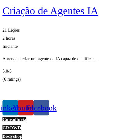
Criação de Agentes IA
21 Lições
2 horas
Iniciante
Aprenda a criar um agente de IA capaz de qualificar …
5.0
/5
(6 ratings)
Obter Inscritos
inkedin
Youtube
Facebook
Consultoria
CROWD
Bodyshop