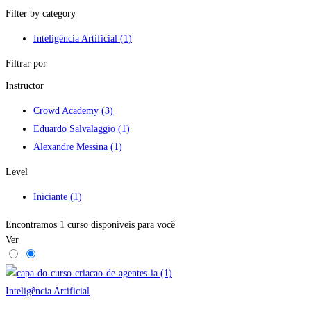
Filter by category
Inteligência Artificial
(1)
Filtrar por
Instructor
Crowd Academy
(3)
Eduardo Salvalaggio
(1)
Alexandre Messina
(1)
Level
Iniciante
(1)
Encontramos
1
curso disponíveis para você
Ver
Inteligência Artificial